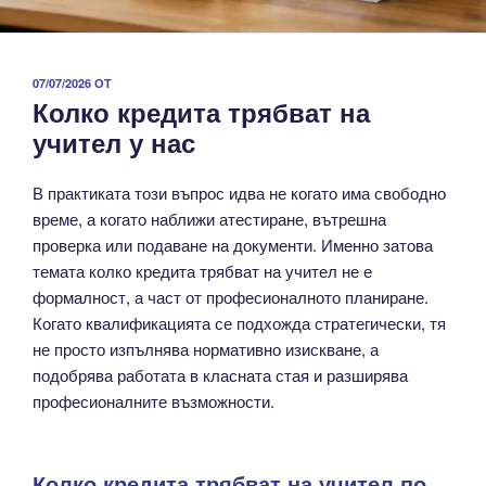
ПУБЛИКУВАНО
07/07/2026
ОТ
Колко кредита трябват на
НА
учител у нас
В практиката този въпрос идва не когато има свободно
време, а когато наближи атестиране, вътрешна
проверка или подаване на документи. Именно затова
темата колко кредита трябват на учител не е
формалност, а част от професионалното планиране.
Когато квалификацията се подхожда стратегически, тя
не просто изпълнява нормативно изискване, а
подобрява работата в класната стая и разширява
професионалните възможности.
Колко кредита трябват на учител по