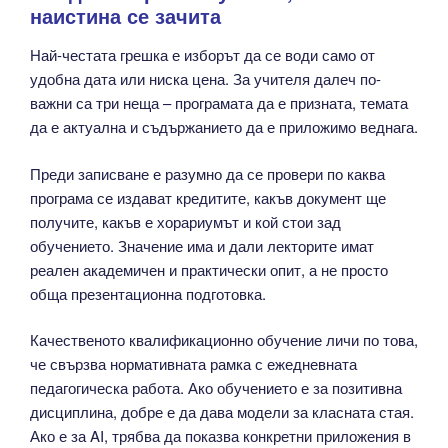
наистина се зачита
Най-честата грешка е изборът да се води само от
удобна дата или ниска цена. За учителя далеч по-
важни са три неща – програмата да е призната, темата
да е актуална и съдържанието да е приложимо веднага.
Преди записване е разумно да се провери по каква
програма се издават кредитите, какъв документ ще
получите, какъв е хорариумът и кой стои зад
обучението. Значение има и дали лекторите имат
реален академичен и практически опит, а не просто
обща презентационна подготовка.
Качественото квалификационно обучение личи по това,
че свързва нормативната рамка с ежедневната
педагогическа работа. Ако обучението е за позитивна
дисциплина, добре е да дава модели за класната стая.
Ако е за AI, трябва да показва конкретни приложения в