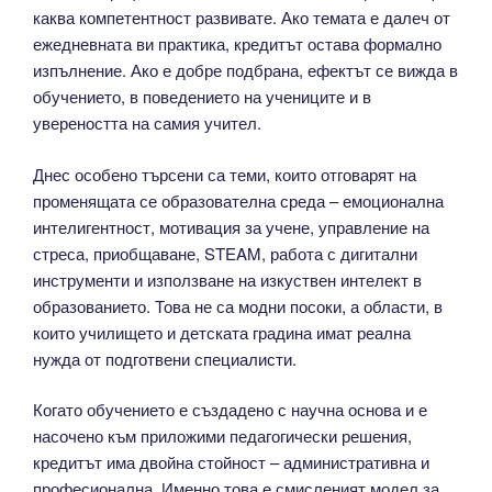
каква компетентност развивате. Ако темата е далеч от
ежедневната ви практика, кредитът остава формално
изпълнение. Ако е добре подбрана, ефектът се вижда в
обучението, в поведението на учениците и в
увереността на самия учител.
Днес особено търсени са теми, които отговарят на
променящата се образователна среда – емоционална
интелигентност, мотивация за учене, управление на
стреса, приобщаване, STEAM, работа с дигитални
инструменти и използване на изкуствен интелект в
образованието. Това не са модни посоки, а области, в
които училището и детската градина имат реална
нужда от подготвени специалисти.
Когато обучението е създадено с научна основа и е
насочено към приложими педагогически решения,
кредитът има двойна стойност – административна и
професионална. Именно това е смисленият модел за