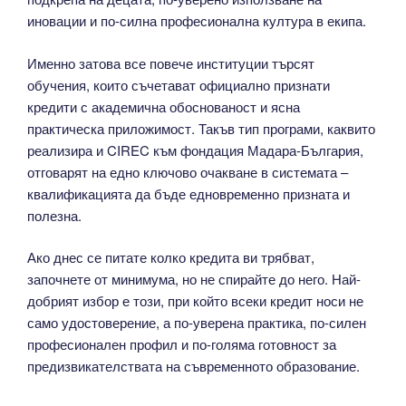
иновации и по-силна професионална култура в екипа.
Именно затова все повече институции търсят
обучения, които съчетават официално признати
кредити с академична обоснованост и ясна
практическа приложимост. Такъв тип програми, каквито
реализира и CIREC към фондация Мадара-България,
отговарят на едно ключово очакване в системата –
квалификацията да бъде едновременно призната и
полезна.
Ако днес се питате колко кредита ви трябват,
започнете от минимума, но не спирайте до него. Най-
добрият избор е този, при който всеки кредит носи не
само удостоверение, а по-уверена практика, по-силен
професионален профил и по-голяма готовност за
предизвикателствата на съвременното образование.