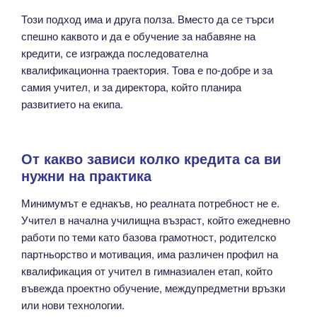
Този подход има и друга полза. Вместо да се търси
спешно каквото и да е обучение за набавяне на
кредити, се изгражда последователна
квалификационна траектория. Това е по-добре и за
самия учител, и за директора, който планира
развитието на екипа.
От какво зависи колко кредита са ви
нужни на практика
Минимумът е еднакъв, но реалната потребност не е.
Учител в начална училищна възраст, който ежедневно
работи по теми като базова грамотност, родителско
партньорство и мотивация, има различен профил на
квалификация от учител в гимназиален етап, който
въвежда проектно обучение, междупредметни връзки
или нови технологии.