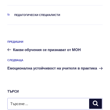
КАТЕГОРИИ
ПЕДАГОГИЧЕСКИ СПЕЦИАЛИСТИ
Навигация
Предишна
ПРЕДИШНИ
публикация
Какви обучения се признават от МОН
Следваща
СЛЕДВАЩА
публикация
Емоционална устойчивост на учителя в практика
ТЪРСИ
Търсене
Търсе
за: