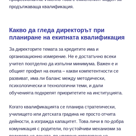
продължаваща квалификация.
Какво да гледа директорът при
планиране на екипната квалификация
За директорите темата за кредитите има и
организационно измерение. Не е достатъчно всеки
учител поотделно да изпълни минимума. Важен е и
общият профил на екипа – какви компетентности се
развиват, има ли баланс между методически,
психологически и технологични теми, и дали
обученията подкрепят приоритетите на институцията.
Когато квалификацията се планира стратегически,
училището или детската градина не просто отчита
дейности, а изгражда капацитет. Това личи в по-добра
комуникация с родители, по-устойчиви механизми за
подкрепа на децата, по-уверено използване на