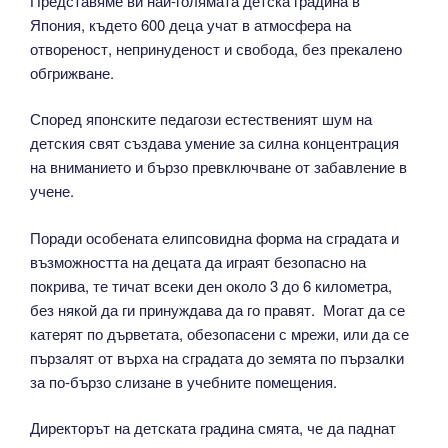
Представяме ви най-голямата детска градина в
Япония, където 600 деца учат в атмосфера на
отвореност, непринуденост и свобода, без прекалено
обгрижване.
Според японските педагози естественият шум на
детския свят създава умение за силна концентрация
на вниманието и бързо превключване от забавление в
учене.
Поради особената елипсовидна форма на сградата и
възможността на децата да играят безопасно на
покрива, те тичат всеки ден около 3 до 6 километра,
без някой да ги принуждава да го правят. Могат да се
катерят по дърветата, обезопасени с мрежи, или да се
пързалят от върха на сградата до земята по пързалки
за по-бързо слизане в учебните помещения.
Директорът на детската градина смята, че да паднат