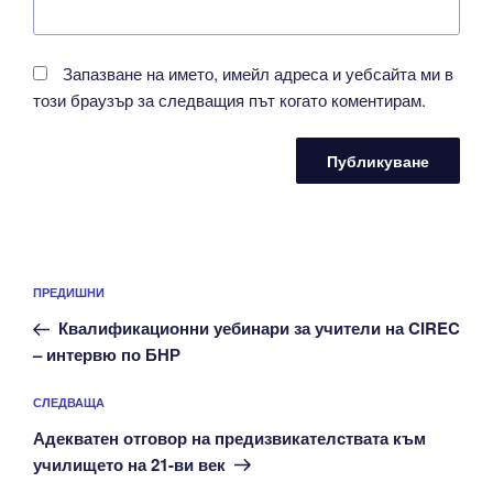
Запазване на името, имейл адреса и уебсайта ми в
този браузър за следващия път когато коментирам.
Навигация
Предишна
ПРЕДИШНИ
публикация
Квалификационни уебинари за учители на CIREC
– интервю по БНР
Следваща
СЛЕДВАЩА
публикация
Адекватен отговор на предизвикателствата към
училището на 21-ви век