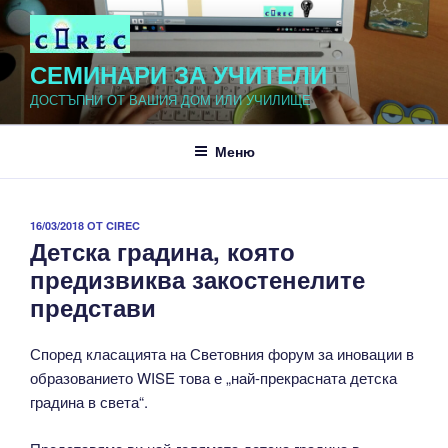
Напред
към
съдържанието
СЕМИНАРИ ЗА УЧИТЕЛИ
ДОСТЪПНИ ОТ ВАШИЯ ДОМ ИЛИ УЧИЛИЩЕ
Меню
ПУБЛИКУВАНО
16/03/2018
ОТ
CIREC
Детска градина, която
НА
предизвиква закостенелите
представи
Според класацията на Световния форум за иновации в
образованието WISE това е „най-прекрасната детска
градина в света“.