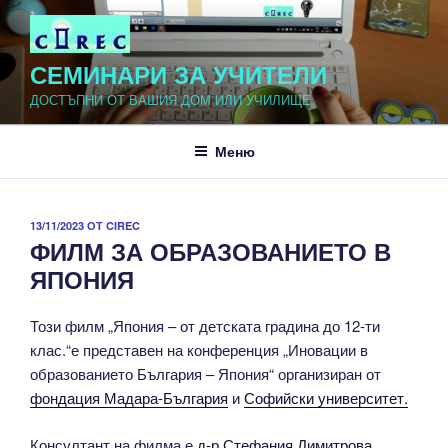
Напред
към
съдържанието
СЕМИНАРИ ЗА УЧИТЕЛИ
ДОСТЪПНИ ОТ ВАШИЯ ДОМ ИЛИ УЧИЛИЩЕ
Меню
ПУБЛИКУВАНО
13/11/2023
ОТ
CIREC
ФИЛМ ЗА ОБРАЗОВАНИЕТО В
НА
ЯПОНИЯ
Този филм „Япония – от детската градина до 12-ти
клас.“е представен на конференция „Иновации в
образованието България – Япония“ организиран от
фондация Мадара-България
и
Софийски университет.
Консултант на филма е
д-р Стефания Димитрова