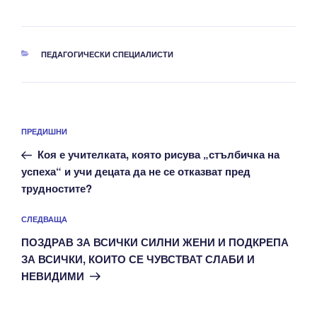
КАТЕГОРИИ
ПЕДАГОГИЧЕСКИ СПЕЦИАЛИСТИ
Навигация
Предишна
ПРЕДИШНИ
публикация
Коя е учителката, която рисува „стълбичка на
успеха“ и учи децата да не се отказват пред
трудностите?
Следваща
СЛЕДВАЩА
публикация
ПОЗДРАВ ЗА ВСИЧКИ СИЛНИ ЖЕНИ И ПОДКРЕПА
ЗА ВСИЧКИ, КОИТО СЕ ЧУВСТВАТ СЛАБИ И
НЕВИДИМИ